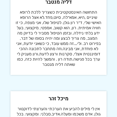
דליה מנטבר
התחושה האינסטקטיבית כשצריך ללכת לרופא
שיניים ,היא, אמא״לה, סיוט,פחד.לא אצל הרופא
האישי שלי, ד״ר רון גולן. לטיפול שלו, אני מצפה, כי זו
חוויה אמיתית. רון, הוא קשוב, אמפטי, מיקצועי, בעל
ידע בלתי נידלה, ובזמן הטיפול מסביר לי בדיוק מה
המצב, מה צריך לבצע ומה יהיה בסופו של דבר,
בפירוט רב. ולי….זה ממש עובד, כי כשאני יודעת, אני
לא פוחדת, אני מבינה.וזה מתחבר לתכונה ההכי
דומיננטית אצלי, סקרנות ורצון לדעת.ורון מעניק לי
ערך בכל פגישה.תודה רון . והמשך להיות כזה, כמו
שאתה דליה מנטבר
מיכל זהר
אין לי מילים להביע את הערכתי והערצתי לדוקטור
גולן. אדם משכמו ומעלה.אדיב.סבלני. ומקצועי. בכל