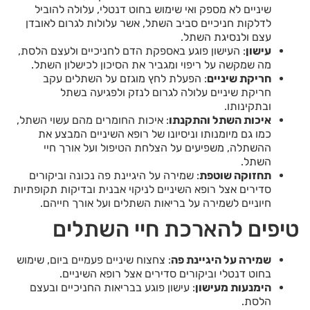
שיניים לא מספק ואי שימוש בחוט דנטלי, עלולה להוביל
לדלקות חניכיים סביב השתל, אשר עלולות לגרום לאובדן
עצם ולנסיגת השתל.
עישון
: העישון פוגע באספקת הדם לחניכיים ולעצם הלסת,
מה שמקשה על ריפוי ומגביר את הסיכון לכישלון השתל.
חריקת שיניים
: הפעלת לחץ מוגזם על השתלים עקב
חריקת שיניים עלולה לגרום לנזק ולפגיעה בשתל
ובתקינותו.
איכות השתל והתקנתו
: איכות החומרים מהם עשוי השתל,
כמו גם מיומנותו וניסיונו של רופא השיניים המבצע את
ההשתלה, משפיעים על הצלחת הטיפול ועל אורך חיי
השתל.
תחזוקה שוטפת
: שמירה על היגיינת פה נכונה וביקורים
סדירים אצל רופא השיניים לניקוי אבנית ובדיקות תקופתיות
חיוניים לשמירה על בריאות השתלים ועל אורך חייהם.
טיפים להארכת חיי השתלים
שמירה על היגיינת פה
: צחצוח שיניים פעמיים ביום, שימוש
בחוט דנטלי וביקורים סדירים אצל רופא השיניים.
הימנעות מעישון
: עישון פוגע בבריאות החניכיים ובעצם
הלסת.