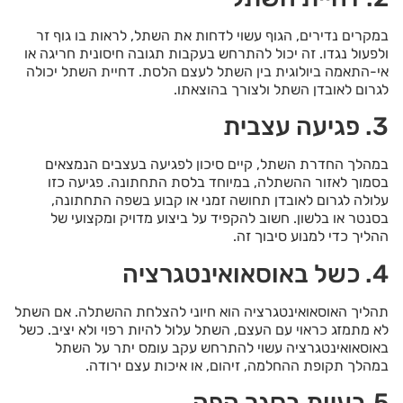
במקרים נדירים, הגוף עשוי לדחות את השתל, לראות בו גוף זר
ולפעול נגדו. זה יכול להתרחש בעקבות תגובה חיסונית חריגה או
אי-התאמה ביולוגית בין השתל לעצם הלסת. דחיית השתל יכולה
לגרום לאובדן השתל ולצורך בהוצאתו.
3. פגיעה עצבית
במהלך החדרת השתל, קיים סיכון לפגיעה בעצבים הנמצאים
בסמוך לאזור ההשתלה, במיוחד בלסת התחתונה. פגיעה כזו
עלולה לגרום לאובדן תחושה זמני או קבוע בשפה התחתונה,
בסנטר או בלשון. חשוב להקפיד על ביצוע מדויק ומקצועי של
ההליך כדי למנוע סיבוך זה.
4. כשל באוסאואינטגרציה
תהליך האוסאואינטגרציה הוא חיוני להצלחת ההשתלה. אם השתל
לא מתמזג כראוי עם העצם, השתל עלול להיות רפוי ולא יציב. כשל
באוסאואינטגרציה עשוי להתרחש עקב עומס יתר על השתל
במהלך תקופת ההחלמה, זיהום, או איכות עצם ירודה.
5.בעיות בסגר הפה