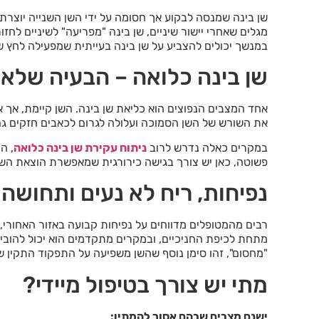
שן בינה שמנסה לבקוע אך חסומה על ידי השן השנייה יוצרת
מגלים שאחרי יישור שיניים, שן בינה "מפריעה" לשיניים לחז
במנשך יכולים להצביע על שן בינה בעייתית שמפעילה לחץ שא
שן בינה כלואה – הבעיה שלא 
אחד המצבים הנפוצים הוא כליאת שן בינה. השן קיימת, אך א
את השורש של השן הסמוכה ועלולה לגרום לכאבים חזקים גם ל
במקרים כאלה נדרש לרוב
ניתוח עקירת שן בינה כלואה
, ה
פשוטה, כאן יש צורך בגישה כירורגית שמאפשרת הוצאת השן
נפיחות, ריח לא נעים ותחושה
רבים מהמטופלים מדווחים על נפיחות קבועה באזור האחורי,
מתחת לכיפת החניכיים, ובמקרים מתקדמים הוא יכול להוביל
"מחסום", זהו סימן נוסף שהשן משפיעה על התפקוד התקין 
מתי יש צורך בטיפול מיידי?
ישנם מצבים שבהם אסור להמתין: