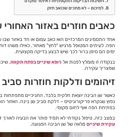
חשיבות הבדיקות התקופתיות לאיתור מוקדם
לסיכום – לא מחכים שכואב חזק
כאבים חוזרים באזור האחורי 
אחד התסמינים המרכזיים הוא כאב עמום או חד באזור שבו 
הפה. לעיתים המטופל מרגיש "לחץ" מאחור, כאילו משהו דוח
ימים הם סימן ברור לכך שיש לבצע בדיקה מקצועית.
בנקודה זו מומלץ לפנות אל
רופא שיניים בפתח תקווה
, שיכ
שמצריך עקירה.
זיהומים ודלקות חוזרות סביב 
כאשר שן הבינה יוצאת חלקית בלבד, החניכיים מתפתחות בצו
נפוץ שנקרא פריקורוניטיס – דלקת סביב שן בינה. האזור הו
בפתיחת הפה ואף לחום מקומי.
במצב כזה, טיפול נקודתי לא תמיד פותר את הבעיה לאורך ז
עקירת שיניים
מלאה של שן הבינה הפגועה.